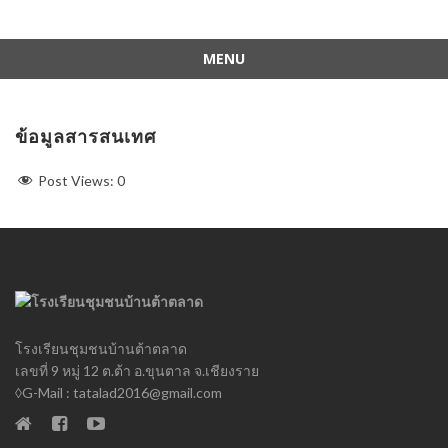
MENU
Skip
to
content
ข้อมูลสารสนเทศ
Post Views:
0
โรงเรียนชุมชนบ้านต้าตลาด
เลขที่ 9 หมู่ 12 ต.ต้า อ.ขุนตาล จ.เชียงราย
◊G-Mail : tatalad2016@gmail.com