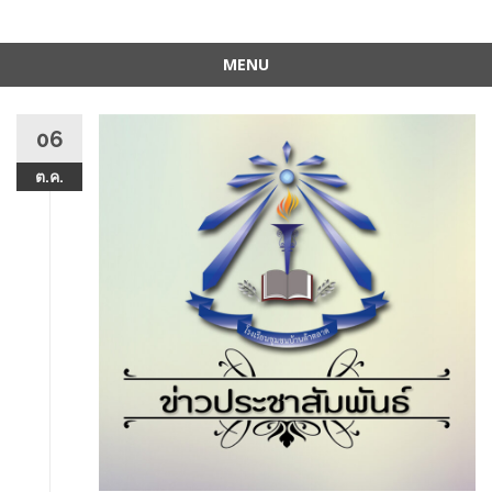
MENU
Skip
to
06
content
ต.ค.