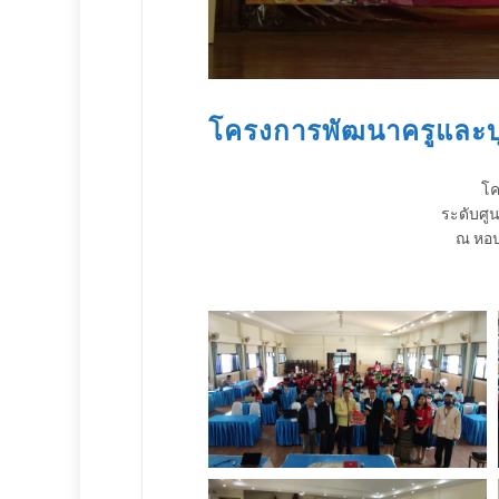
โครงการพัฒนาครูและบ
โค
ระดับศู
ณ หอป