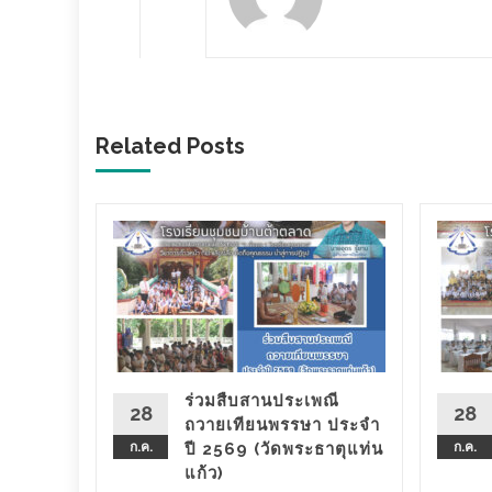
Related Posts
นรู้
บการคูณ
..
ร่วมสืบสานประเพณี
ของ
28
28
ถวายเทียนพรรษา ประจํา
ก.ค.
ปี 2569 (วัดพระธาตุแท่น
ก.ค.
แก้ว)
d More