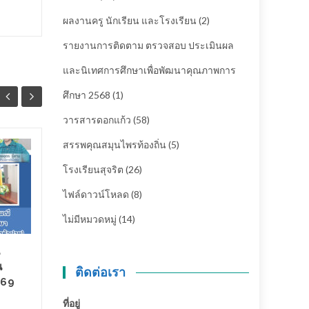
ผลงานครู นักเรียน และโรงเรียน
(2)
รายงานการติดตาม ตรวจสอบ ประเมินผล
และนิเทศการศึกษาเพื่อพัฒนาคุณภาพการ
ศึกษา 2568
(1)
วารสารดอกแก้ว
(58)
สรรพคุณสมุนไพรท้องถิ่น
(5)
พิธีถวายพระพรชัยมงคล
28
26
โรงเรียนสุจริต
(26)
และลงนามถวายพระพร
ก.ค.
รัชกาลที่ 10
ก.ค.
ไฟล์ดาวน์โหลด
(8)
โรงเรียนชุมชนบ้านต้าตลาด...
ไม่มีหมวดหมู่
(14)
น
กิจกรรมปี 2569
,
ข่าวกิจกรรมของ
กิจกรร
น
ติดต่อเรา
โรงเรียน
,
ข่าวประชาสัมพันธ์
...
โรงเรียน
,
ข
569
Read More
ที่อยู่